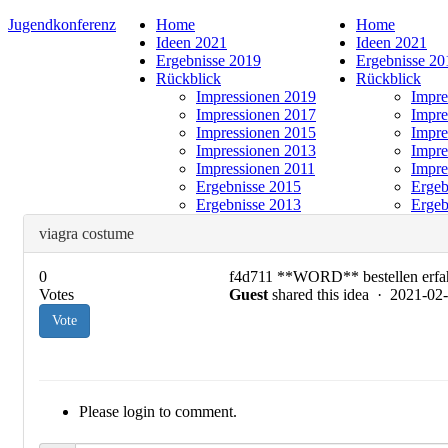
Jugendkonferenz
Home
Home
Ideen 2021
Ideen 2021
Ergebnisse 2019
Ergebnisse 20
Rückblick
Rückblick
Impressionen 2019
Impre
Impressionen 2017
Impre
Impressionen 2015
Impre
Impressionen 2013
Impre
Impressionen 2011
Impre
Ergebnisse 2015
Ergeb
Ergebnisse 2013
Ergeb
viagra costume
0
f4d711 **WORD** bestellen erf
Votes
Guest
shared this idea · 2021-0
Vote
Please login to comment.