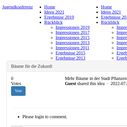
Jugendkonferenz
Home
Home
Ideen 2021
Ideen 2021
Ergebnisse 2019
Ergebnisse 20
Rückblick
Rückblick
Impressionen 2019
Impre
Impressionen 2017
Impre
Impressionen 2015
Impre
Impressionen 2013
Impre
Impressionen 2011
Impre
Ergebnisse 2015
Ergeb
Ergebnisse 2013
Ergeb
Bäume für die Zukunft
0
Mehr Bäume in der Stadt Pflanzen
Votes
Guest
shared this idea · 2022-0
Vote
Please login to comment.