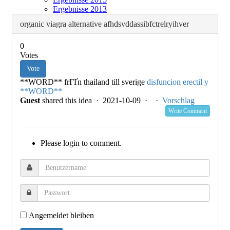
Ergebnisse 2013
organic viagra alternative afhdsvddassibfctrelryihver
0
Votes
Vote
**WORD** frГҐn thailand till sverige
disfuncion erectil y
**WORD**
Guest
shared this idea · 2021-10-09 ·
·
Vorschlag
Write Comment
Please login to comment.
Angemeldet bleiben