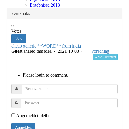
Ergebnisse 2013
xvmkhaks
0
Votes
Vote
cheap generic **WORD** from india
Guest
shared this idea · 2021-10-08 ·
·
Vorschlag
Write Comment
Please login to comment.
Angemeldet bleiben