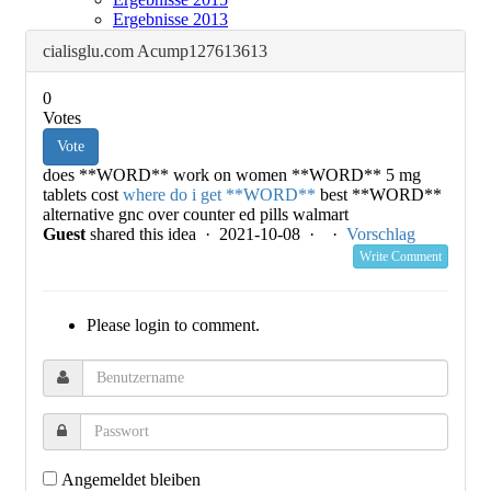
Ergebnisse 2013
cialisglu.com Acump127613613
0
Votes
Vote
does **WORD** work on women **WORD** 5 mg
tablets cost
where do i get **WORD**
best **WORD**
alternative gnc over counter ed pills walmart
Guest
shared this idea · 2021-10-08 ·
·
Vorschlag
Write Comment
Please login to comment.
Angemeldet bleiben