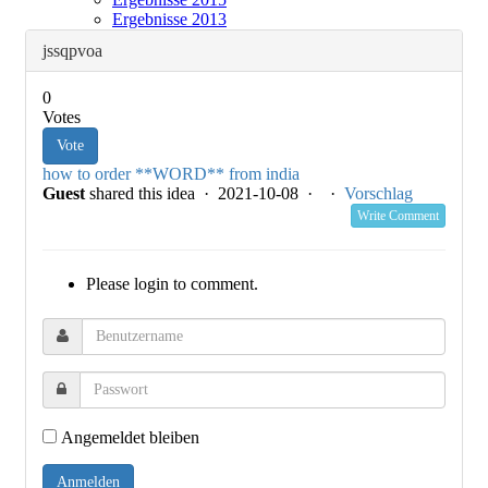
Ergebnisse 2013
jssqpvoa
0
Votes
Vote
how to order **WORD** from india
Guest
shared this idea · 2021-10-08 ·
·
Vorschlag
Write Comment
Please login to comment.
Angemeldet bleiben