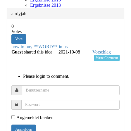
Ergebnisse 2013
alrdyjab
0
Votes
Vote
how to buy **WORD** in usa
Guest
shared this idea · 2021-10-08 ·
·
Vorschlag
Write Comment
Please login to comment.
Angemeldet bleiben