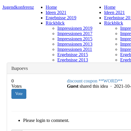
Jugendkonferenz
Home
Home
Ideen 2021
Ideen 2021
Ergebnisse 2019
Ergebnisse 20
Rückblick
Rückblick
Impressionen 2019
Impre
Impressionen 2017
Impre
Impressionen 2015
Impre
Impressionen 2013
Impre
Impressionen 2011
Impre
Ergebnisse 2015
Ergeb
Ergebnisse 2013
Ergeb
lhapoevs
0
discount coupon **WORD**
Votes
Guest
shared this idea · 2021-1
Vote
Please login to comment.