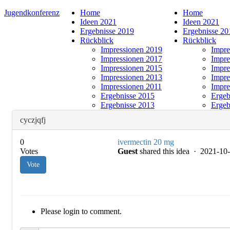
Jugendkonferenz
Home
Home
Ideen 2021
Ideen 2021
Ergebnisse 2019
Ergebnisse 20
Rückblick
Rückblick
Impressionen 2019
Impre
Impressionen 2017
Impre
Impressionen 2015
Impre
Impressionen 2013
Impre
Impressionen 2011
Impre
Ergebnisse 2015
Ergeb
Ergebnisse 2013
Ergeb
cyczjqfj
0
ivermectin 20 mg
Votes
Guest
shared this idea · 2021-1
Vote
Please login to comment.