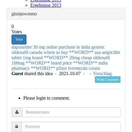
Ergebnisse 2013
glsmjnwmmo
0
Votes
Vote
dapoxetine 30 mg online purchase in india
generic
sildenafil canada
where to buy **WORD** usa
ampicillin
tablet 1mg
brand **WORD** 20mg
cheap sildenafil
100mg
**WORD** brand price
**WORD** india
pharmacy
**WORD** pfizer
ivermectin cream
Guest
shared this idea · 2021-10-07 ·
·
Vorschlag
Write Comment
Please login to comment.