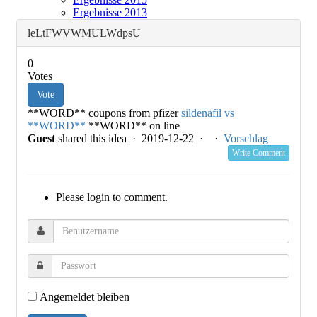
Ergebnisse 2013
leLtFWVWMULWdpsU
0
Votes
Vote
**WORD** coupons from pfizer
sildenafil vs
**WORD**
**WORD** on line
Guest
shared this idea · 2019-12-22 ·
·
Vorschlag
Write Comment
Please login to comment.
Angemeldet bleiben