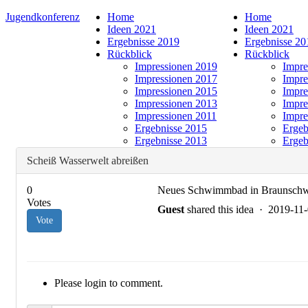
Jugendkonferenz
Home
Home
Ideen 2021
Ideen 2021
Ergebnisse 2019
Ergebnisse 20
Rückblick
Rückblick
Impressionen 2019
Impre
Impressionen 2017
Impre
Impressionen 2015
Impre
Impressionen 2013
Impre
Impressionen 2011
Impre
Ergebnisse 2015
Ergeb
Ergebnisse 2013
Ergeb
Scheiß Wasserwelt abreißen
0
Neues Schwimmbad in Braunsch
Votes
Guest
shared this idea · 2019-1
Vote
Please login to comment.