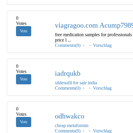
0
Votes
viagragoo.com Acump798
Vote
free medication samples for professiona
price l ...
Comments(0)
·
·
Vorschlag
0
Votes
iadrqukb
Vote
sildenafil for sale india
Comments(0)
·
·
Vorschlag
0
Votes
odhwakco
Vote
cheap metaformin
Comments(0)
·
·
Vorschlag