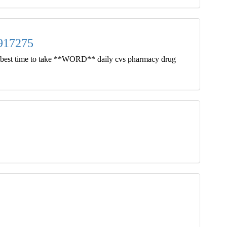
917275
ls best time to take **WORD** daily cvs pharmacy drug