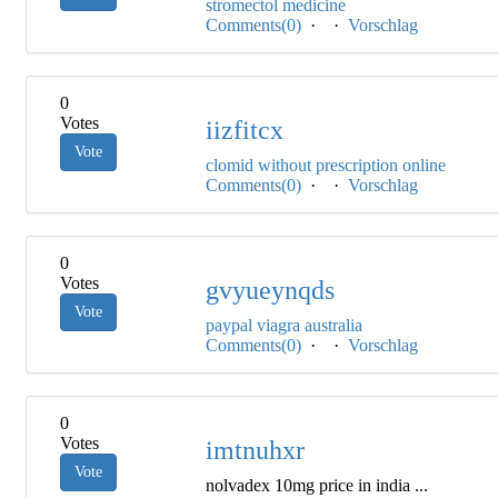
stromectol medicine
Comments(0)
·
·
Vorschlag
0
Votes
iizfitcx
Vote
clomid without prescription online
Comments(0)
·
·
Vorschlag
0
Votes
gvyueynqds
Vote
paypal viagra australia
Comments(0)
·
·
Vorschlag
0
Votes
imtnuhxr
Vote
nolvadex 10mg price in india ...