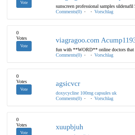
Vote
sunscreen professional samples sildenafil 5
Comments(0)
·
·
Vorschlag
0
Votes
viagragoo.com Acump119
Vote
fun with **WORD** online doctors that pr
Comments(0)
·
·
Vorschlag
0
Votes
agsicvcr
Vote
doxycycline 100mg capsules uk
Comments(0)
·
·
Vorschlag
0
Votes
xuupbjuh
Vote