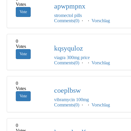
Votes
apwpmpnx
Vote
stromectol pills
Comments(0)
·
·
Vorschlag
0
Votes
kqsyquloz
Vote
viagra 300mg price
Comments(0)
·
·
Vorschlag
0
Votes
coeplbsw
Vote
vibramycin 100mg
Comments(0)
·
·
Vorschlag
0
Votes