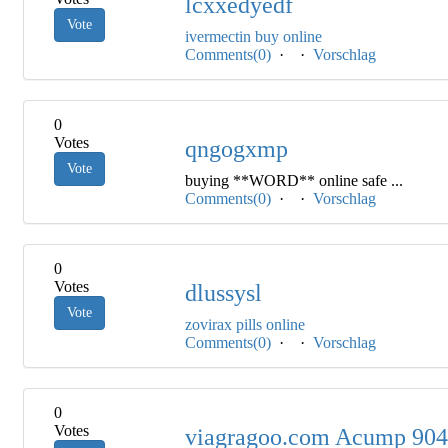
lcxxedyedf
Vote
ivermectin buy online
Comments(0)
·
·
Vorschlag
0
Votes
qngogxmp
Vote
buying **WORD** online safe ...
Comments(0)
·
·
Vorschlag
0
Votes
dlussysl
Vote
zovirax pills online
Comments(0)
·
·
Vorschlag
0
Votes
viagragoo.com Acump 90