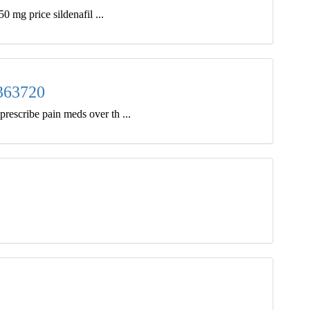
0 mg price sildenafil ...
363720
escribe pain meds over th ...