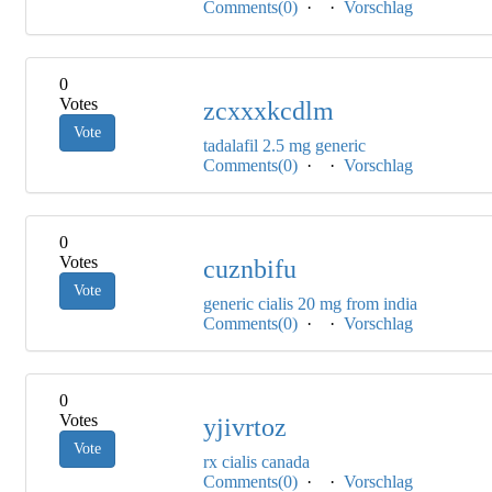
Comments(0)
·
·
Vorschlag
0
Votes
zcxxxkcdlm
Vote
tadalafil 2.5 mg generic
Comments(0)
·
·
Vorschlag
0
Votes
cuznbifu
Vote
generic cialis 20 mg from india
Comments(0)
·
·
Vorschlag
0
Votes
yjivrtoz
Vote
rx cialis canada
Comments(0)
·
·
Vorschlag